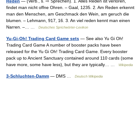
Reden
— (Verb., s. ⇨ Sprechen). 1. Alles Reden ist verloren,
findet man nicht offne Ohren. – Gaal, 1235. 2. Am Reden erkennt
man den Menschen, am Geschmack den Wein, am geruch die
blumen. – Lehmann, 917, 16. 3. An viel reden kennt man einen
Narren. –… …
Deutsches Sprichwörter-Lexikon
Yu-Gi-Oh! Trading Card Game sets
— See also Yu Gi Oh!
Trading Card Game A number of booster packs have been
released for the Yu Gi Oh! Trading Card Game. Every booster
pack up to Ancient Sanctuary contained around 110 cards (some
have more, some have less), but they are typically… …
Wikipedia
3-Schluchten-Damm
— DMS …
Deutsch Wikipedia