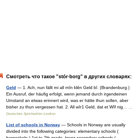
Смотреть что такое "stór·borg" в других словарях:
Geld
— 1. Ach, nun fällt mi all mîn klên Geld bî. (Brandenburg.)
Ein Ausruf, der häufig erfolgt, wenn jemand durch irgendeinen
Umstand an etwas erinnert wird, was er hätte thun sollen, aber
bisher zu thun vergessen hat. 2. All wîr1 Geld, dat et Wîf nig… …
Deutsches Sprichwörter-Lexikon
List of schools in Norway
— Schools in Norway are usually
divided into the following categories: elementary schools (
barneskole ) 1st to 7th grade, lower secondary schools (