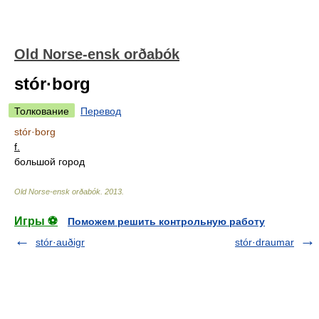
Old Norse-ensk orðabók
stór·borg
Толкование
Перевод
stór·borg
f.
большой город
Old Norse-ensk orðabók
.
2013
.
Игры ⚽
Поможем решить контрольную работу
stór·auðigr
stór·draumar