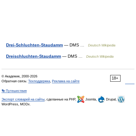
Drei-Schluchten-Staudamm
— DMS …
Deutsch Wikipedia
Dreischluchten-Staudamm
— DMS …
Deutsch Wikipedia
© Академик, 2000-2026
18+
Обратная связь:
Техподдержка
,
Реклама на сайте
👣 Путешествия
Экспорт словарей на сайты
, сделанные на PHP,
Joomla,
Drupal,
WordPress, MODx.